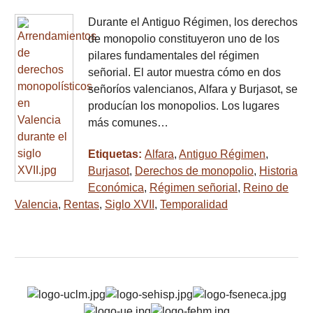
Durante el Antiguo Régimen, los derechos
de monopolio constituyeron uno de los
pilares fundamentales del régimen
señorial. El autor muestra cómo en dos
señoríos valencianos, Alfara y Burjasot, se
producían los monopolios. Los lugares
más comunes…
Etiquetas:
Alfara
,
Antiguo Régimen
,
Burjasot
,
Derechos de monopolio
,
Historia
Económica
,
Régimen señorial
,
Reino de
Valencia
,
Rentas
,
Siglo XVII
,
Temporalidad