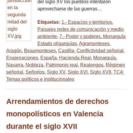
del siglo XV los pueblos intentaron
aprovecharse de las guerras…
Etiquetas:
1.- Espacios y territorios.
Paisajes redes de comunicación y medio
ambiente
,
7.- Poder y poderes. Monarquía
Estado oligarquías
,
Agramonteses
,
Aragón
,
Beaumonteses
,
Castilla
,
Conflictividad señorial
,
Enajenaciones
,
España
,
Hacienda Real
,
Monarquía
,
Navarra
,
Nobleza
,
Patrimonio real
,
Realengos
,
Régimen
señorial
,
Señoríos
,
Siglo XV
,
Siglo XVI
,
Siglo XVII
,
TC4:
Temas políticos e institucionales
Arrendamientos de derechos
monopolísticos en Valencia
durante el siglo XVII