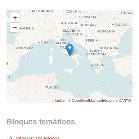
+
−
Leaflet
| ©
OpenStreetMap
contributors ©
CARTO
Bloques temáticos
10.- Iglesias y religiones