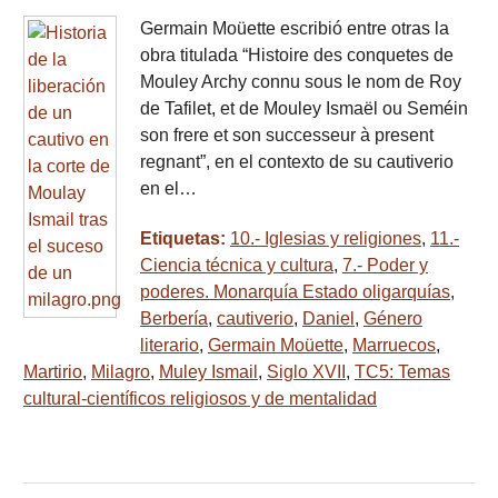
Germain Moüette escribió entre otras la
obra titulada “Histoire des conquetes de
Mouley Archy connu sous le nom de Roy
de Tafilet, et de Mouley Ismaël ou Seméin
son frere et son successeur à present
regnant”, en el contexto de su cautiverio
en el…
Etiquetas:
10.- Iglesias y religiones
,
11.-
Ciencia técnica y cultura
,
7.- Poder y
poderes. Monarquía Estado oligarquías
,
Berbería
,
cautiverio
,
Daniel
,
Género
literario
,
Germain Moüette
,
Marruecos
,
Martirio
,
Milagro
,
Muley Ismail
,
Siglo XVII
,
TC5: Temas
cultural-científicos religiosos y de mentalidad