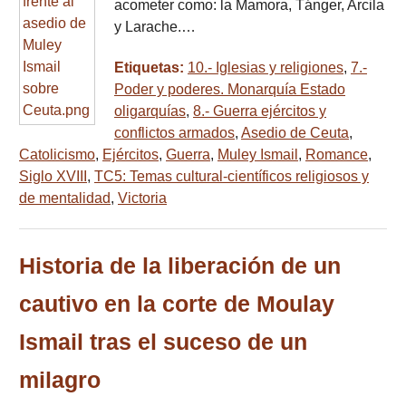
acometer como: la Mamora, Tánger, Arcila
y Larache.…
Etiquetas:
10.- Iglesias y religiones
,
7.-
Poder y poderes. Monarquía Estado
oligarquías
,
8.- Guerra ejércitos y
conflictos armados
,
Asedio de Ceuta
,
Catolicismo
,
Ejércitos
,
Guerra
,
Muley Ismail
,
Romance
,
Siglo XVIII
,
TC5: Temas cultural-científicos religiosos y
de mentalidad
,
Victoria
Historia de la liberación de un
cautivo en la corte de Moulay
Ismail tras el suceso de un
milagro