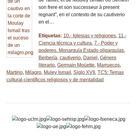
son frere et son successeur à present
regnant”, en el contexto de su cautiverio
en el…
Etiquetas:
10.- Iglesias y religiones
,
11.-
Ciencia técnica y cultura
,
7.- Poder y
poderes. Monarquía Estado oligarquías
,
Berbería
,
cautiverio
,
Daniel
,
Género
literario
,
Germain Moüette
,
Marruecos
,
Martirio
,
Milagro
,
Muley Ismail
,
Siglo XVII
,
TC5: Temas
cultural-científicos religiosos y de mentalidad