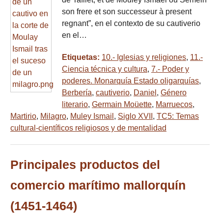
son frere et son successeur à present
regnant”, en el contexto de su cautiverio
en el…
Etiquetas:
10.- Iglesias y religiones
,
11.-
Ciencia técnica y cultura
,
7.- Poder y
poderes. Monarquía Estado oligarquías
,
Berbería
,
cautiverio
,
Daniel
,
Género
literario
,
Germain Moüette
,
Marruecos
,
Martirio
,
Milagro
,
Muley Ismail
,
Siglo XVII
,
TC5: Temas
cultural-científicos religiosos y de mentalidad
Principales productos del
comercio marítimo mallorquín
(1451-1464)