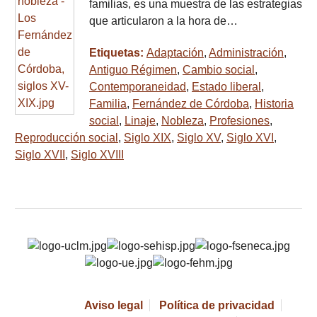
familias, es una muestra de las estrategias
que articularon a la hora de…
Etiquetas:
Adaptación
,
Administración
,
Antiguo Régimen
,
Cambio social
,
Contemporaneidad
,
Estado liberal
,
Familia
,
Fernández de Córdoba
,
Historia
social
,
Linaje
,
Nobleza
,
Profesiones
,
Reproducción social
,
Siglo XIX
,
Siglo XV
,
Siglo XVI
,
Siglo XVII
,
Siglo XVIII
Aviso legal
Política de privacidad