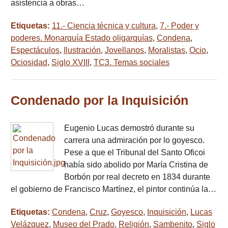
asistencia a obras…
Etiquetas:
11.- Ciencia técnica y cultura
,
7.- Poder y
poderes. Monarquía Estado oligarquías
,
Condena
,
Espectáculos
,
Ilustración
,
Jovellanos
,
Moralistas
,
Ocio
,
Ociosidad
,
Siglo XVIII
,
TC3. Temas sociales
Condenado por la Inquisición
Eugenio Lucas demostró durante su
carrera una admiración por lo goyesco.
Pese a que el Tribunal del Santo Oficoi
había sido abolido por María Cristina de
Borbón por real decreto en 1834 durante
el gobierno de Francisco Martínez, el pintor continúa la…
Etiquetas:
Condena
,
Cruz
,
Goyesco
,
Inquisición
,
Lucas
Velázquez
,
Museo del Prado
,
Religión
,
Sambenito
,
Siglo