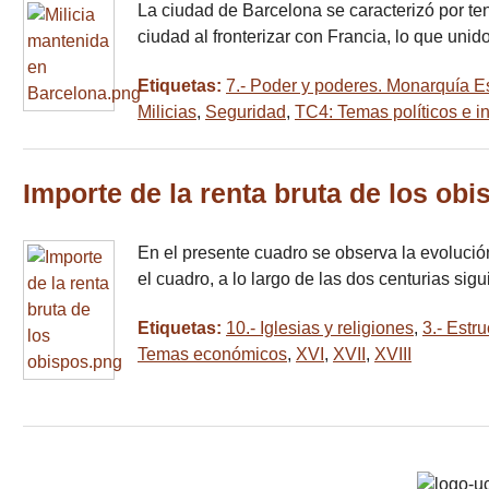
La ciudad de Barcelona se caracterizó por te
ciudad al fronterizar con Francia, lo que uni
Etiquetas:
7.- Poder y poderes. Monarquía E
Milicias
,
Seguridad
,
TC4: Temas políticos e in
Importe de la renta bruta de los obi
En el presente cuadro se observa la evolució
el cuadro, a lo largo de las dos centurias si
Etiquetas:
10.- Iglesias y religiones
,
3.- Estr
Temas económicos
,
XVI
,
XVII
,
XVIII