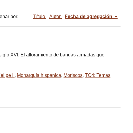
enar por:
Título
Autor
Fecha de agregación
l siglo XVI. El afloramiento de bandas armadas que
elipe II
,
Monarquía hispánica
,
Moriscos
,
TC4: Temas