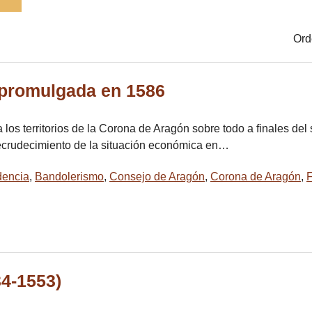
Ord
 promulgada en 1586
 los territorios de la Corona de Aragón sobre todo a finales de
recrudecimiento de la situación económica en…
idencia
,
Bandolerismo
,
Consejo de Aragón
,
Corona de Aragón
,
F
34-1553)