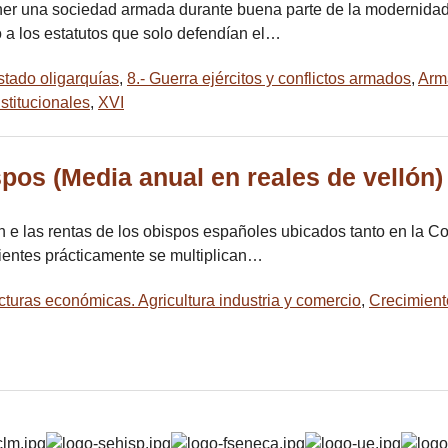
ner una sociedad armada durante buena parte de la modernidad.
do a los estatutos que solo defendían el…
stado oligarquías
,
8.- Guerra ejércitos y conflictos armados
,
Arm
stitucionales
,
XVI
spos (Media anual en reales de vellón)
n e las rentas de los obispos españoles ubicados tanto en la Co
guientes prácticamente se multiplican…
ucturas económicas. Agricultura industria y comercio
,
Crecimient