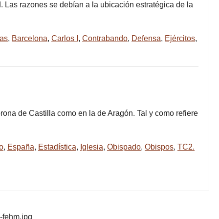
 Las razones se debían a la ubicación estratégica de la
as
,
Barcelona
,
Carlos I
,
Contrabando
,
Defensa
,
Ejércitos
,
rona de Castilla como en la de Aragón. Tal y como refiere
o
,
España
,
Estadística
,
Iglesia
,
Obispado
,
Obispos
,
TC2.