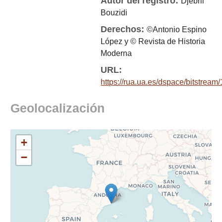
Autor del registro:
Djebril
Bouzidi
Derechos:
©Antonio Espino
López y © Revista de Historia
Moderna
URL:
https://rua.ua.es/dspace/bitstre
Geolocalización
+
−