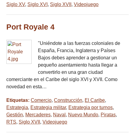
Siglo XV
,
Siglo XVI
,
Siglo XVII
,
Videojuego
Port Royale 4
"Uniéndote a las fuerzas coloniales de
España, Francia, Inglaterra y Países
Bajos debes aprender a gestionar un
pequeño asentamiento hasta llegar a
convertirlo en una gran ciudad
comerciante en el Caribe del siglo XVI y XVII. Como
novedad en esta…
Etiquetas:
Comercio
,
Construcción
,
El Caribe
,
Estrategia
,
Estrategia militar
,
Estrategia por turnos
,
Gestión
,
Mercaderes
,
Naval
,
Nuevo Mundo
,
Piratas
,
RTS
,
Siglo XVII
,
Videojuego