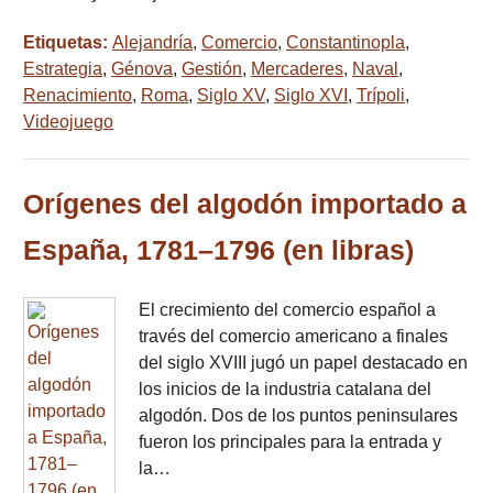
Etiquetas:
Alejandría
,
Comercio
,
Constantinopla
,
Estrategia
,
Génova
,
Gestión
,
Mercaderes
,
Naval
,
Renacimiento
,
Roma
,
Siglo XV
,
Siglo XVI
,
Trípoli
,
Videojuego
Orígenes del algodón importado a
España, 1781–1796 (en libras)
El crecimiento del comercio español a
través del comercio americano a finales
del siglo XVIII jugó un papel destacado en
los inicios de la industria catalana del
algodón. Dos de los puntos peninsulares
fueron los principales para la entrada y
la…