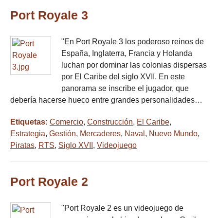
Port Royale 3
"En Port Royale 3 los poderoso reinos de
España, Inglaterra, Francia y Holanda
luchan por dominar las colonias dispersas
por El Caribe del siglo XVII. En este
panorama se inscribe el jugador, que
debería hacerse hueco entre grandes personalidades…
Etiquetas:
Comercio
,
Construcción
,
El Caribe
,
Estrategia
,
Gestión
,
Mercaderes
,
Naval
,
Nuevo Mundo
,
Piratas
,
RTS
,
Siglo XVII
,
Videojuego
Port Royale 2
"Port Royale 2 es un videojuego de