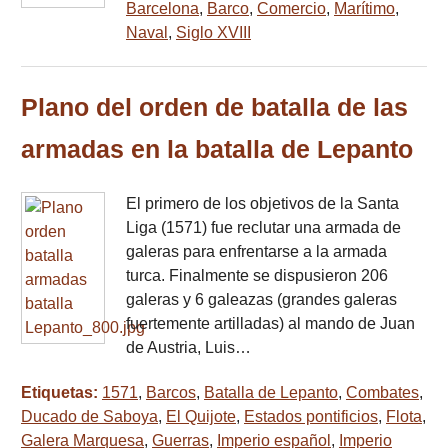
Barcelona
,
Barco
,
Comercio
,
Marítimo
,
Naval
,
Siglo XVIII
Plano del orden de batalla de las
armadas en la batalla de Lepanto
El primero de los objetivos de la Santa
Liga (1571) fue reclutar una armada de
galeras para enfrentarse a la armada
turca. Finalmente se dispusieron 206
galeras y 6 galeazas (grandes galeras
fuertemente artilladas) al mando de Juan
de Austria, Luis…
Etiquetas:
1571
,
Barcos
,
Batalla de Lepanto
,
Combates
,
Ducado de Saboya
,
El Quijote
,
Estados pontificios
,
Flota
,
Galera Marquesa
,
Guerras
,
Imperio español
,
Imperio