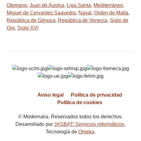
Otomano
,
Juan de Austria
,
Liga Santa
,
Mediterráneo
,
Miguel de Cervantes Saavedra
,
Naval
,
Orden de Malta
,
República de Génova
,
República de Venecia
,
Siglo de
Oro
,
Siglo XVI
Aviso legal
Política de privacidad
Política de cookies
© Modernalia. Reservados todos los derechos.
Desarrollado por
JASBAT: Servicios informáticos
.
Tecnología de
Omeka
.