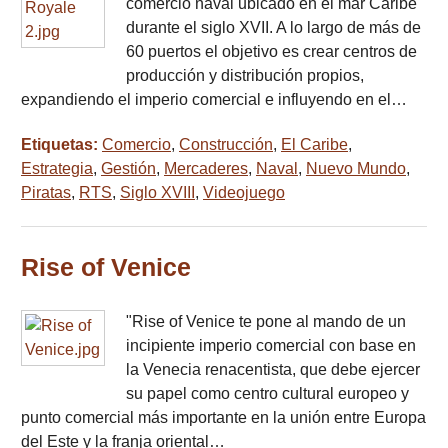
comercio naval ubicado en el mar Caribe
durante el siglo XVII. A lo largo de más de
60 puertos el objetivo es crear centros de
producción y distribución propios,
expandiendo el imperio comercial e influyendo en el…
Etiquetas:
Comercio
,
Construcción
,
El Caribe
,
Estrategia
,
Gestión
,
Mercaderes
,
Naval
,
Nuevo Mundo
,
Piratas
,
RTS
,
Siglo XVIII
,
Videojuego
Rise of Venice
"Rise of Venice te pone al mando de un
incipiente imperio comercial con base en
la Venecia renacentista, que debe ejercer
su papel como centro cultural europeo y
punto comercial más importante en la unión entre Europa
del Este y la franja oriental…