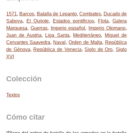
1571
,
Barcos
,
Batalla de Lepanto
,
Combates
,
Ducado de
Saboya
,
El Quijote
,
Estados pontificios
,
Flota
,
Galera
Marquesa
,
Guerras
,
Imperio español
,
Imperio Otomano
,
Juan de Austria
,
Liga Santa
,
Mediterráneo
,
Miguel de
Cervantes Saavedra
,
Naval
,
Orden de Malta
,
República
de Génova
,
República de Venecia
,
Siglo de Oro
,
Siglo
XVI
Colección
Textos
Cómo citar