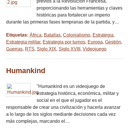
previos a la Revolución Francesa,
proporcionando las herramientas y claves
históricas para fortalecer un imperio
durante las primeras fases tempranas de la partida, y…
Etiquetas:
África
,
Batallas
,
Colonialismo
,
Estrategia
,
Estrategia militar
,
Estrategia por turnos
,
Europa
,
Gestión
,
Guerras
,
RTS
,
Siglo XIX
,
Siglo XVIII
,
Videojuego
Humankind
"Humankind es un videojuego de
estrategia histórica, económica, militar y
social en el que el jugador es el
responsable de crear una civilización y hacerla avanzar
a lo largo de los siglos mediante decisiones cada vez
más complejas, marcando el…