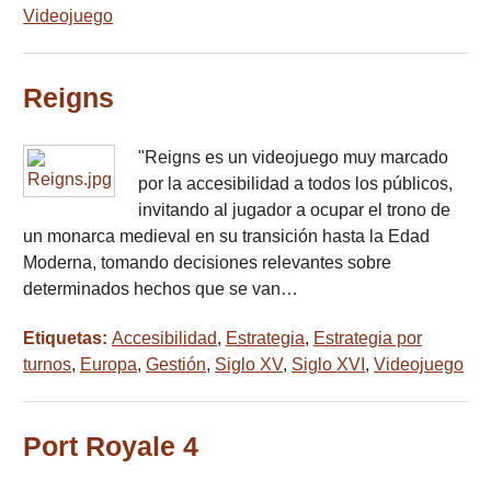
Videojuego
Reigns
"Reigns es un videojuego muy marcado
por la accesibilidad a todos los públicos,
invitando al jugador a ocupar el trono de
un monarca medieval en su transición hasta la Edad
Moderna, tomando decisiones relevantes sobre
determinados hechos que se van…
Etiquetas:
Accesibilidad
,
Estrategia
,
Estrategia por
turnos
,
Europa
,
Gestión
,
Siglo XV
,
Siglo XVI
,
Videojuego
Port Royale 4