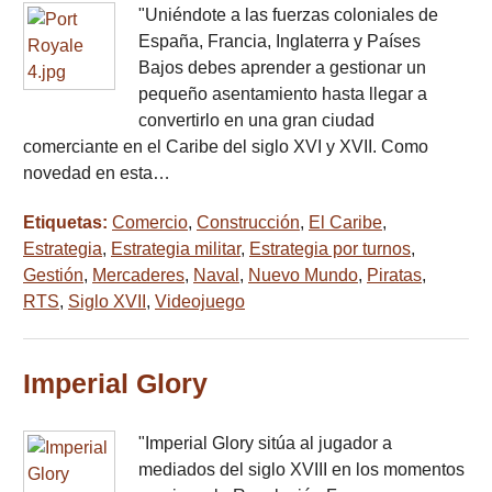
"Uniéndote a las fuerzas coloniales de
España, Francia, Inglaterra y Países
Bajos debes aprender a gestionar un
pequeño asentamiento hasta llegar a
convertirlo en una gran ciudad
comerciante en el Caribe del siglo XVI y XVII. Como
novedad en esta…
Etiquetas:
Comercio
,
Construcción
,
El Caribe
,
Estrategia
,
Estrategia militar
,
Estrategia por turnos
,
Gestión
,
Mercaderes
,
Naval
,
Nuevo Mundo
,
Piratas
,
RTS
,
Siglo XVII
,
Videojuego
Imperial Glory
"Imperial Glory sitúa al jugador a
mediados del siglo XVIII en los momentos