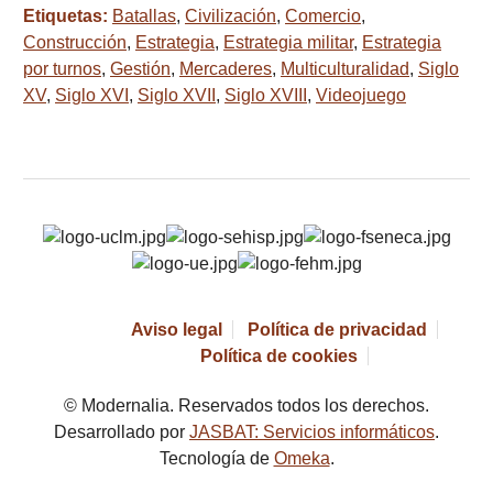
Etiquetas:
Batallas
,
Civilización
,
Comercio
,
Construcción
,
Estrategia
,
Estrategia militar
,
Estrategia
por turnos
,
Gestión
,
Mercaderes
,
Multiculturalidad
,
Siglo
XV
,
Siglo XVI
,
Siglo XVII
,
Siglo XVIII
,
Videojuego
Aviso legal
Política de privacidad
Política de cookies
© Modernalia. Reservados todos los derechos.
Desarrollado por
JASBAT: Servicios informáticos
.
Tecnología de
Omeka
.