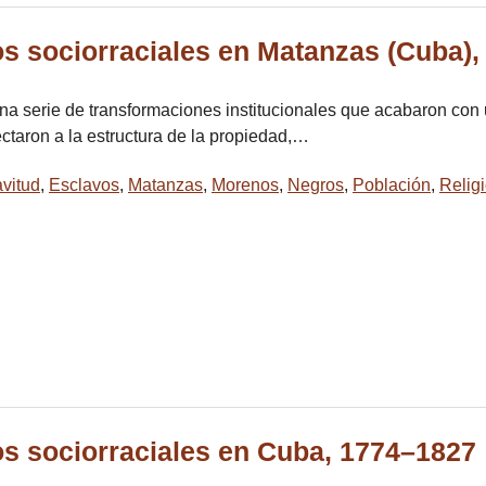
os sociorraciales en Matanzas (Cuba)
ó una serie de transformaciones institucionales que acabaron con 
ectaron a la estructura de la propiedad,…
vitud
,
Esclavos
,
Matanzas
,
Morenos
,
Negros
,
Población
,
Relig
os sociorraciales en Cuba, 1774–1827