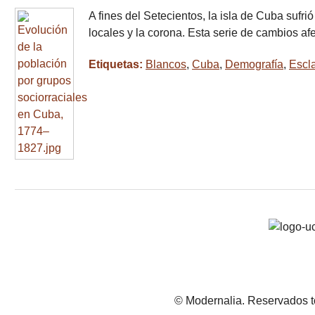
A fines del Setecientos, la isla de Cuba sufri
locales y la corona. Esta serie de cambios af
Etiquetas:
Blancos
,
Cuba
,
Demografía
,
Escla
© Modernalia. Reservados t