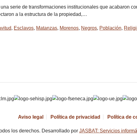
ó una serie de transformaciones institucionales que acabaron con
ectaron a la estructura de la propiedad,…
vitud
,
Esclavos
,
Matanzas
,
Morenos
,
Negros
,
Población
,
Relig
Aviso legal
Política de privacidad
Política de 
odos los derechos. Desarrollado por
JASBAT: Servicios informá