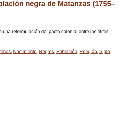
oblación negra de Matanzas (1755–
 una reformulación del pacto colonial entre las élites
renos
,
Nacimiento
,
Negros
,
Población
,
Religión
,
Siglo