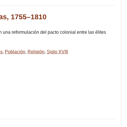
zas, 1755–1810
 una reformulación del pacto colonial entre las élites
os
,
Población
,
Religión
,
Siglo XVIII