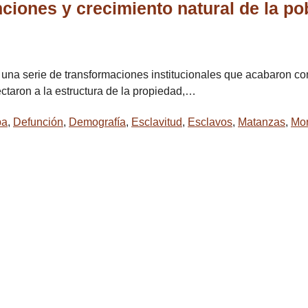
nciones y crecimiento natural de la p
ó una serie de transformaciones institucionales que acabaron con
ectaron a la estructura de la propiedad,…
ba
,
Defunción
,
Demografía
,
Esclavitud
,
Esclavos
,
Matanzas
,
Mo