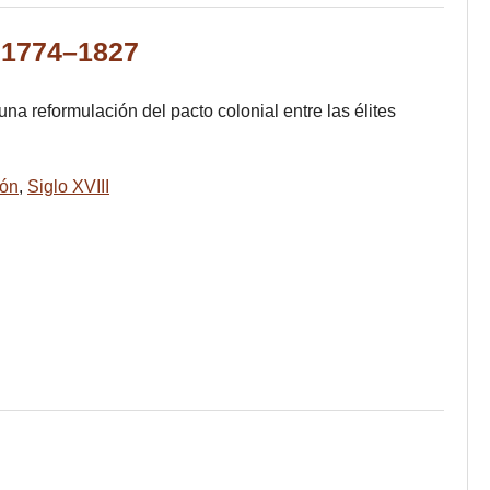
, 1774–1827
una reformulación del pacto colonial entre las élites
ión
,
Siglo XVIII