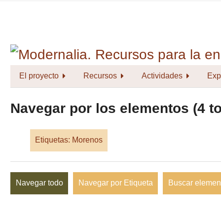
Saltar
al
contenido
principal
El proyecto
Recursos
Actividades
Exp
Navegar por los elementos (4 to
Etiquetas: Morenos
Navegar todo
Navegar por Etiqueta
Buscar elemen