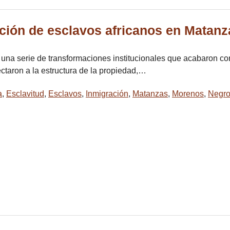
ación de esclavos africanos en Matan
ó una serie de transformaciones institucionales que acabaron con
ectaron a la estructura de la propiedad,…
a
,
Esclavitud
,
Esclavos
,
Inmigración
,
Matanzas
,
Morenos
,
Negr