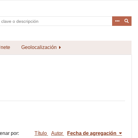
nete
Geolocalización
enar por:
Título
Autor
Fecha de agregación