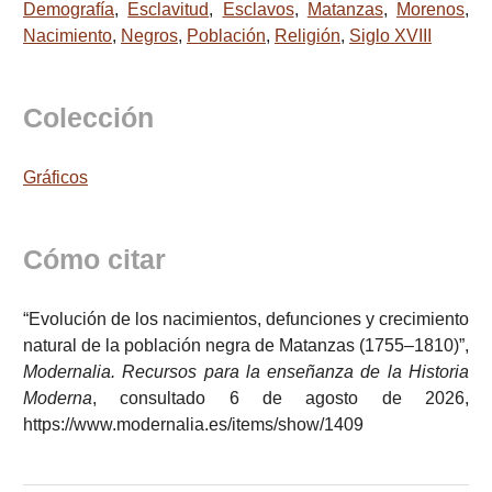
Demografía
,
Esclavitud
,
Esclavos
,
Matanzas
,
Morenos
,
Nacimiento
,
Negros
,
Población
,
Religión
,
Siglo XVIII
Colección
Gráficos
Cómo citar
“Evolución de los nacimientos, defunciones y crecimiento
natural de la población negra de Matanzas (1755–1810)”,
Modernalia. Recursos para la enseñanza de la Historia
Moderna
, consultado 6 de agosto de 2026,
https://www.modernalia.es/items/show/1409