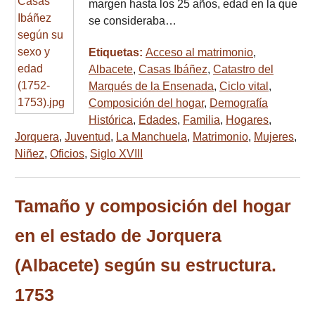
margen hasta los 25 años, edad en la que
se consideraba…
Etiquetas:
Acceso al matrimonio
,
Albacete
,
Casas Ibáñez
,
Catastro del
Marqués de la Ensenada
,
Ciclo vital
,
Composición del hogar
,
Demografía
Histórica
,
Edades
,
Familia
,
Hogares
,
Jorquera
,
Juventud
,
La Manchuela
,
Matrimonio
,
Mujeres
,
Niñez
,
Oficios
,
Siglo XVIII
Tamaño y composición del hogar
en el estado de Jorquera
(Albacete) según su estructura.
1753