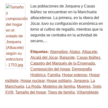
Las poblaciones de Jorquera y Casas
Ibáñez se encuentran en la Manchuela
albacetense. La primera, en la ribera del
Júcar, tuvo su configuración económica en
torno al cultivo de regadío, mientras que la
segunda se centraba en la actividad de
secano,…
Etiquetas:
Abengibre
,
Alatoz
,
Albacete
,
Alcalá del Júcar
,
Balazote
,
Casas Ibáñez
,
Catastro del Marqués de la Ensenada
,
Composición del hogar
,
Demografía
Histórica
,
Familia
,
Hogar extenso
,
Hogar
múltiple
,
Hogar nuclear
,
Hogar solitario
,
Jorquera
,
La
Manchuela
,
La Roda
,
Modelos de familia
,
Mujeres
,
Siglo
XVIII
,
Tamaño del hogar
,
Tipos de familia
,
Villarrobledo