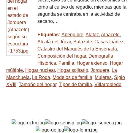
torno al cultivo de regadío, mientras que la
segunda se centraba en la actividad de
secano,…
Etiquetas:
Abengibre
,
Alatoz
,
Albacete
,
Alcalá del Júcar
,
Balazote
,
Casas Ibáñez
,
Catastro del Marqués de la Ensenada
,
Composición del hogar
,
Demografía
Histórica
,
Familia
,
Hogar extenso
,
Hogar
múltiple
,
Hogar nuclear
,
Hogar solitario
,
Jorquera
,
La
Manchuela
,
La Roda
,
Modelos de familia
,
Mujeres
,
Siglo
XVIII
,
Tamaño del hogar
,
Tipos de familia
,
Villarrobledo