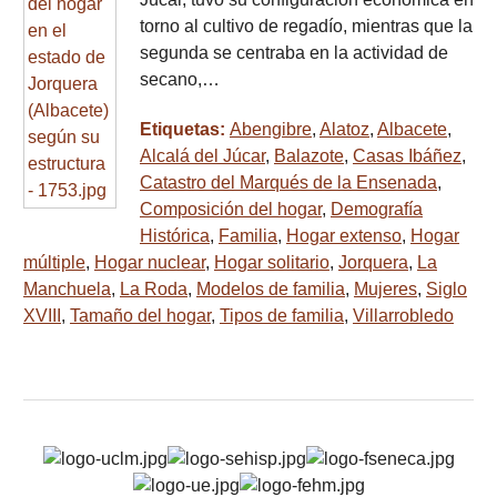
torno al cultivo de regadío, mientras que la
segunda se centraba en la actividad de
secano,…
Etiquetas:
Abengibre
,
Alatoz
,
Albacete
,
Alcalá del Júcar
,
Balazote
,
Casas Ibáñez
,
Catastro del Marqués de la Ensenada
,
Composición del hogar
,
Demografía
Histórica
,
Familia
,
Hogar extenso
,
Hogar
múltiple
,
Hogar nuclear
,
Hogar solitario
,
Jorquera
,
La
Manchuela
,
La Roda
,
Modelos de familia
,
Mujeres
,
Siglo
XVIII
,
Tamaño del hogar
,
Tipos de familia
,
Villarrobledo