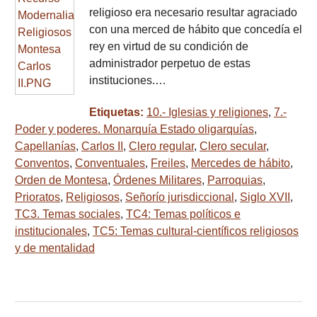
religioso era necesario resultar agraciado
con una merced de hábito que concedía el
rey en virtud de su condición de
administrador perpetuo de estas
instituciones.…
Etiquetas:
10.- Iglesias y religiones
,
7.-
Poder y poderes. Monarquía Estado oligarquías
,
Capellanías
,
Carlos II
,
Clero regular
,
Clero secular
,
Conventos
,
Conventuales
,
Freiles
,
Mercedes de hábito
,
Orden de Montesa
,
Órdenes Militares
,
Parroquias
,
Prioratos
,
Religiosos
,
Señorío jurisdiccional
,
Siglo XVII
,
TC3. Temas sociales
,
TC4: Temas políticos e
institucionales
,
TC5: Temas cultural-científicos religiosos
y de mentalidad