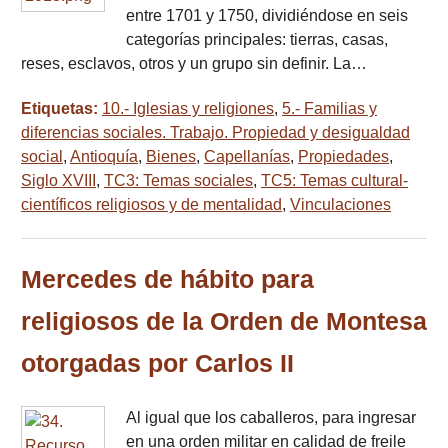
entre 1701 y 1750, dividiéndose en seis
categorías principales: tierras, casas,
reses, esclavos, otros y un grupo sin definir. La…
Etiquetas:
10.- Iglesias y religiones
,
5.- Familias y
diferencias sociales. Trabajo. Propiedad y desigualdad
social
,
Antioquía
,
Bienes
,
Capellanías
,
Propiedades
,
Siglo XVIII
,
TC3: Temas sociales
,
TC5: Temas cultural-
científicos religiosos y de mentalidad
,
Vinculaciones
Mercedes de hábito para
religiosos de la Orden de Montesa
otorgadas por Carlos II
Al igual que los caballeros, para ingresar
en una orden militar en calidad de freile