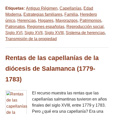
Etiquetas:
Antiguo Régimen
,
Capellanías
,
Edad
Moderna
,
Estrategias familiares
,
Familia
,
Heredero
único
,
Herencias
,
Hogares
,
Mayorazgos
,
Patrimonios
,
Patronatos
,
Regiones españolas
,
Reproducción social
,
Siglo XVI
,
Siglo XVII
,
Siglo XVIII
,
Sistema de herencias
,
Transmisión de la propiedad
Rentas de las capellanías de la
diócesis de Salamanca (1779-
1783)
El recurso muestra las rentas que las
capellanías salmantinas tuvieron en años
finales del siglo XVIII, entre 1779 y 1783.
Pero ¿qué era una capellanía? Era una