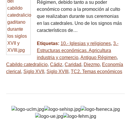
Régimen, debido tanto a su poder
económico como a la promoción al culto
que realizaban durante sus ceremonias
en las catedrales. Uno de los signos más
característicos de…
Etiquetas:
10.- Iglesias y religiones
,
3.-
Estructuras económicas. Agricultura
industria y comercio
,
Antiguo Régimen
,
Cabildo catedralicio
,
Cádiz
,
Caridad
,
Diezmo
,
Economía
clerical
,
Siglo XVII
,
Siglo XVIII
,
TC2. Temas económicos