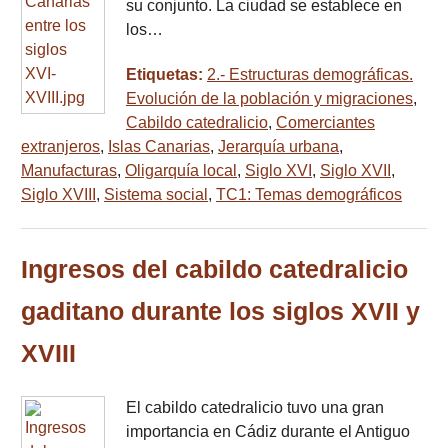
su conjunto. La ciudad se establece en
los…
Etiquetas:
2.- Estructuras demográficas.
Evolución de la población y migraciones
,
Cabildo catedralicio
,
Comerciantes
extranjeros
,
Islas Canarias
,
Jerarquía urbana
,
Manufacturas
,
Oligarquía local
,
Siglo XVI
,
Siglo XVII
,
Siglo XVIII
,
Sistema social
,
TC1: Temas demográficos
Ingresos del cabildo catedralicio
gaditano durante los siglos XVII y
XVIII
El cabildo catedralicio tuvo una gran
importancia en Cádiz durante el Antiguo