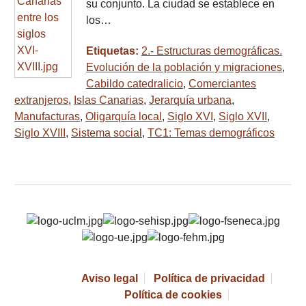
su conjunto. La ciudad se establece en
los…
Etiquetas:
2.- Estructuras demográficas.
Evolución de la población y migraciones
,
Cabildo catedralicio
,
Comerciantes
extranjeros
,
Islas Canarias
,
Jerarquía urbana
,
Manufacturas
,
Oligarquía local
,
Siglo XVI
,
Siglo XVII
,
Siglo XVIII
,
Sistema social
,
TC1: Temas demográficos
Aviso legal
Política de privacidad
Política de cookies