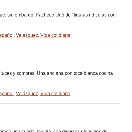
, sin embargo, Pacheco tildó de "figuras ridículas con
español
,
Velázquez
,
Vida cotidiana
e luces y sombras. Una anciana con toca blanca cocina
español
,
Velázquez
,
Vida cotidiana
arece una criada, mulata, con diversos utensilios de