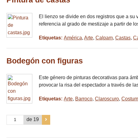
El lienzo se divide en dos registros que a s
referencia al grado de mestizaje a partir de 
Etiquetas:
América
,
Arte
,
Calpam
,
Castas
,
Ca
Bodegón con figuras
Este género de pinturas decorativas para ám
provocar la risa del espectador a través de la
Etiquetas:
Arte
,
Barroco
,
Claroscuro
,
Costum
de 19