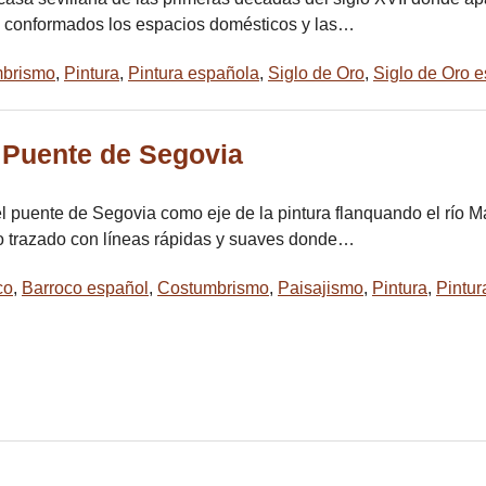
 conformados los espacios domésticos y las…
brismo
,
Pintura
,
Pintura española
,
Siglo de Oro
,
Siglo de Oro 
l Puente de Segovia
el puente de Segovia como eje de la pintura flanquando el río M
do trazado con líneas rápidas y suaves donde…
co
,
Barroco español
,
Costumbrismo
,
Paisajismo
,
Pintura
,
Pintur