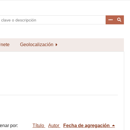
nete
Geolocalización
enar por:
Título
Autor
Fecha de agregación