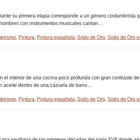
ante su primera etapa corresponde a un género costumbrista que
os hombres con instrumentos musicales cantan…
brismo
,
Pintura
,
Pintura española
,
Siglo de Oro
,
Siglo de Oro 
 el interior de una cocina poco profunda con gran contraste d
en aceite dentro de una cazuela de barro…
brismo
,
Pintura
,
Pintura española
,
Siglo de Oro
,
Siglo de Oro 
 casa sevillana de las primeras décadas del siglo XVII donde ap