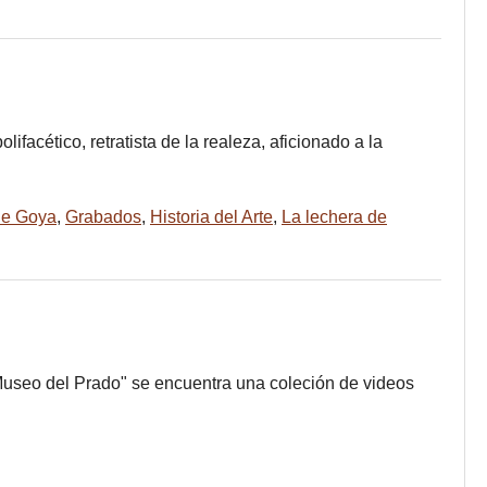
ifacético, retratista de la realeza, aficionado a la
de Goya
,
Grabados
,
Historia del Arte
,
La lechera de
 Museo del Prado" se encuentra una coleción de videos