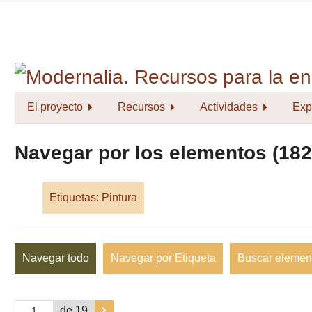
Saltar
al
contenido
principal
El proyecto
Recursos
Actividades
Exp
Navegar por los elementos (182 
Etiquetas: Pintura
Navegar todo
Navegar por Etiqueta
Buscar elemen
de 19