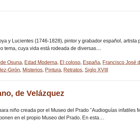
 y Lucientes​ (1746-1828), pintor y grabador español, artista pol
ho tema, cuya vida está rodeada de diversas…
 de Osuna
,
Edad Moderna
,
El coloso
,
España
,
Francisco José 
lez-Girón
,
Misterios
,
Pintura
,
Retratos
,
Siglo XVIII
ano, de Velázquez
para niño creada por el Museo del Prado "Audioguías infatiles
exponen en el propio Museo del Prado. En esta…