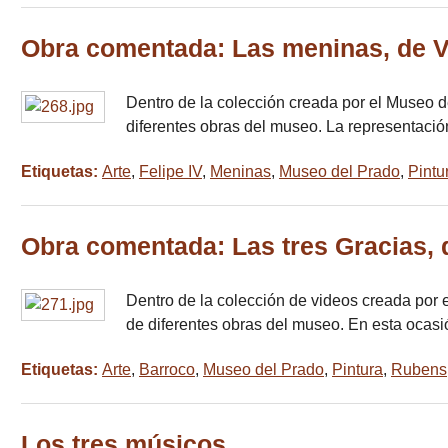
Obra comentada: Las meninas, de 
Dentro de la colección creada por el Museo d
diferentes obras del museo. La representació
Etiquetas:
Arte
,
Felipe IV
,
Meninas
,
Museo del Prado
,
Pintu
Obra comentada: Las tres Gracias,
Dentro de la colección de videos creada por 
de diferentes obras del museo. En esta ocas
Etiquetas:
Arte
,
Barroco
,
Museo del Prado
,
Pintura
,
Rubens
Los tres músicos