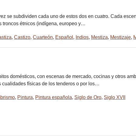
u vez se subdividen cada uno de estos dos en cuatro. Cada escen
los troncos étnicos (indígena, europeo y…
stiza
,
Castizo
,
Cuarteón
,
Español
,
Indios
,
Mestiza
,
Mestizaje
,
M
bitos domésticos, con escenas de mercado, cocinas y otros ambi
s cualidades físicas de los tenderos o por los…
brismo
,
Pintura
,
Pintura española
,
Siglo de Oro
,
Siglo XVII