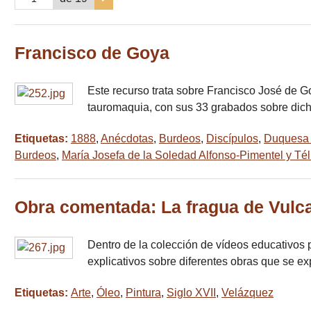
Francisco de Goya
Este recurso trata sobre Francisco José de Goya
tauromaquia, con sus 33 grabados sobre dic
Etiquetas:
1888
,
Anécdotas
,
Burdeos
,
Discípulos
,
Duquesa
Burdeos
,
María Josefa de la Soledad Alfonso-Pimentel y Tél
Obra comentada: La fragua de Vulc
Dentro de la colección de vídeos educativos 
explicativos sobre diferentes obras que se 
Etiquetas:
Arte
,
Óleo
,
Pintura
,
Siglo XVII
,
Velázquez