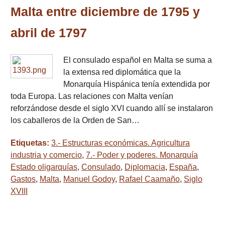
Malta entre diciembre de 1795 y
abril de 1797
El consulado español en Malta se suma a
la extensa red diplomática que la
Monarquía Hispánica tenía extendida por
toda Europa. Las relaciones con Malta venían
reforzándose desde el siglo XVI cuando allí se instalaron
los caballeros de la Orden de San…
Etiquetas:
3.- Estructuras económicas. Agricultura
industria y comercio
,
7.- Poder y poderes. Monarquía
Estado oligarquías
,
Consulado
,
Diplomacia
,
España
,
Gastos
,
Malta
,
Manuel Godoy
,
Rafael Caamaño
,
Siglo
XVIII