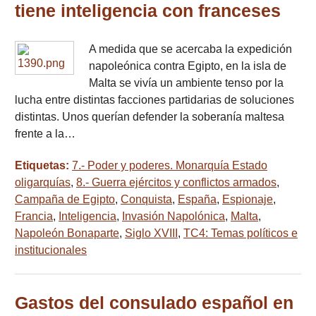
tiene inteligencia con franceses
A medida que se acercaba la expedición
napoleónica contra Egipto, en la isla de
Malta se vivía un ambiente tenso por la
lucha entre distintas facciones partidarias de soluciones
distintas. Unos querían defender la soberanía maltesa
frente a la…
Etiquetas:
7.- Poder y poderes. Monarquía Estado
oligarquías
,
8.- Guerra ejércitos y conflictos armados
,
Campaña de Egipto
,
Conquista
,
España
,
Espionaje
,
Francia
,
Inteligencia
,
Invasión Napolónica
,
Malta
,
Napoleón Bonaparte
,
Siglo XVIII
,
TC4: Temas políticos e
institucionales
Gastos del consulado español en