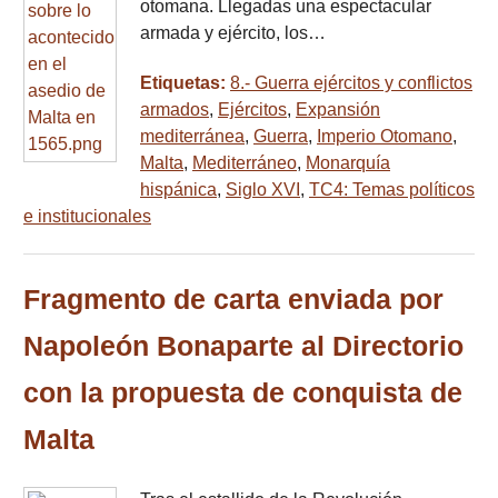
otomana. Llegadas una espectacular
armada y ejército, los…
Etiquetas:
8.- Guerra ejércitos y conflictos
armados
,
Ejércitos
,
Expansión
mediterránea
,
Guerra
,
Imperio Otomano
,
Malta
,
Mediterráneo
,
Monarquía
hispánica
,
Siglo XVI
,
TC4: Temas políticos
e institucionales
Fragmento de carta enviada por
Napoleón Bonaparte al Directorio
con la propuesta de conquista de
Malta