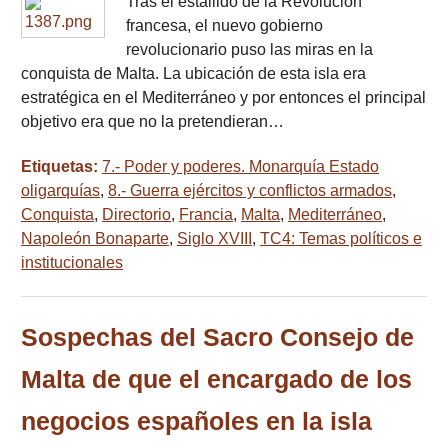
Tras el estallido de la Revolución
francesa, el nuevo gobierno
revolucionario puso las miras en la
conquista de Malta. La ubicación de esta isla era
estratégica en el Mediterráneo y por entonces el principal
objetivo era que no la pretendieran…
Etiquetas:
7.- Poder y poderes. Monarquía Estado
oligarquías
,
8.- Guerra ejércitos y conflictos armados
,
Conquista
,
Directorio
,
Francia
,
Malta
,
Mediterráneo
,
Napoleón Bonaparte
,
Siglo XVIII
,
TC4: Temas políticos e
institucionales
Sospechas del Sacro Consejo de
Malta de que el encargado de los
negocios españoles en la isla