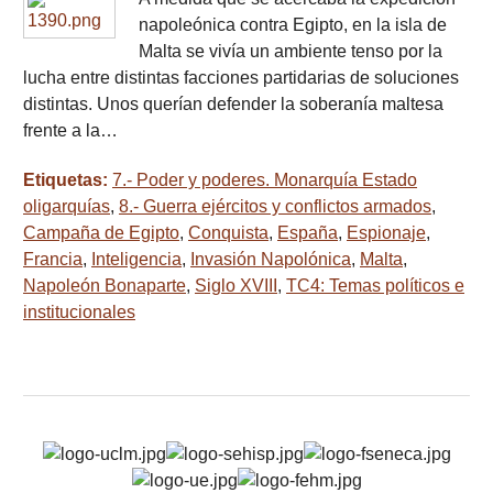
napoleónica contra Egipto, en la isla de
Malta se vivía un ambiente tenso por la
lucha entre distintas facciones partidarias de soluciones
distintas. Unos querían defender la soberanía maltesa
frente a la…
Etiquetas:
7.- Poder y poderes. Monarquía Estado
oligarquías
,
8.- Guerra ejércitos y conflictos armados
,
Campaña de Egipto
,
Conquista
,
España
,
Espionaje
,
Francia
,
Inteligencia
,
Invasión Napolónica
,
Malta
,
Napoleón Bonaparte
,
Siglo XVIII
,
TC4: Temas políticos e
institucionales