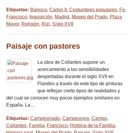
Etiquetas:
Barroco
,
Carlos II
,
Costumbres populares
,
Fe
,
Francisco
,
Inquisición
,
Madrid
,
Museo del Prado
,
Plaza
Mayor
,
Religión
,
Rizi
,
Siglo XVII
Paisaje con pastores
La obra de Collantes supone un
acercamiento a las sensibilidades
despertadas durante el siglo XVII en
Flandes a través de este tipo de pinturas
que reflejan cierto tipos de realidades y
del cual se conocen muy pocos ejemplos similares en
España. La…
Etiquetas:
Campesinado
,
Campesinos
,
Campo
,
Collantes
,
Familia
,
Francisco
,
Historia de la Familia
,
Historia rural
,
Museo del Prado
,
Paisaje
,
Siglo XVII