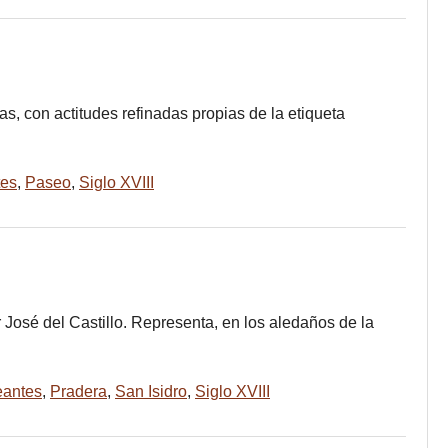
, con actitudes refinadas propias de la etiqueta
tes
,
Paseo
,
Siglo XVIII
or José del Castillo. Representa, en los aledaños de la
antes
,
Pradera
,
San Isidro
,
Siglo XVIII