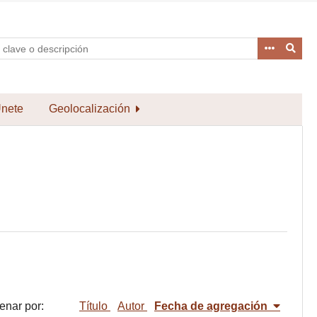
nete
Geolocalización
enar por:
Título
Autor
Fecha de agregación