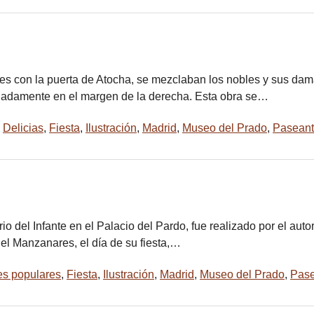
s con la puerta de Atocha, se mezclaban los nobles y sus damas
ajadamente en el margen de la derecha. Esta obra se…
,
Delicias
,
Fiesta
,
Ilustración
,
Madrid
,
Museo del Prado
,
Pasean
rio del Infante en el Palacio del Pardo, fue realizado por el aut
del Manzanares, el día de su fiesta,…
s populares
,
Fiesta
,
Ilustración
,
Madrid
,
Museo del Prado
,
Pase