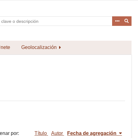
nete
Geolocalización
enar por:
Título
Autor
Fecha de agregación