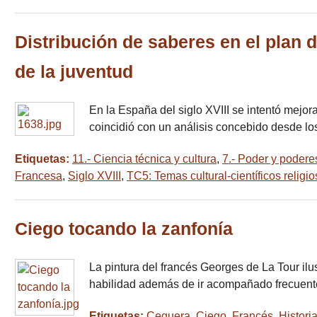
Distribución de saberes en el plan 
de la juventud
En la España del siglo XVIII se intentó mejora
coincidió con un análisis concebido desde lo
Etiquetas:
11.- Ciencia técnica y cultura
,
7.- Poder y podere
Francesa
,
Siglo XVIII
,
TC5: Temas cultural-científicos religi
Ciego tocando la zanfonía
La pintura del francés Georges de La Tour ilu
habilidad además de ir acompañado frecuent
Etiquetas:
Ceguera
,
Ciego
,
Francés
,
Historia