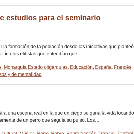
de estudios para el seminario
r la formación de la población desde las iniciativas que planteó 
s círculos elitistas que entendían que…
s. Monarquía Estado oligarquías
,
Educación
,
España
,
Francés
,
osos y de mentalidad
stra una escena real en la que un ciego se gana la vida tocand
emente de un perro que seguía su pulso. Los…
 cultural
,
Música
,
Perro
,
Pobre
,
Pobre francés
,
Trabajo
,
Zanfoní