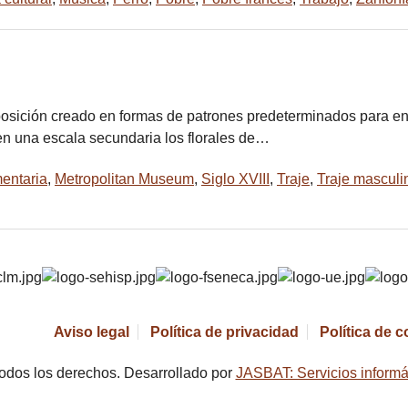
posición creado en formas de patrones predeterminados para enco
 en una escala secundaria los florales de…
entaria
,
Metropolitan Museum
,
Siglo XVIII
,
Traje
,
Traje masculi
Aviso legal
Política de privacidad
Política de 
odos los derechos. Desarrollado por
JASBAT: Servicios informá