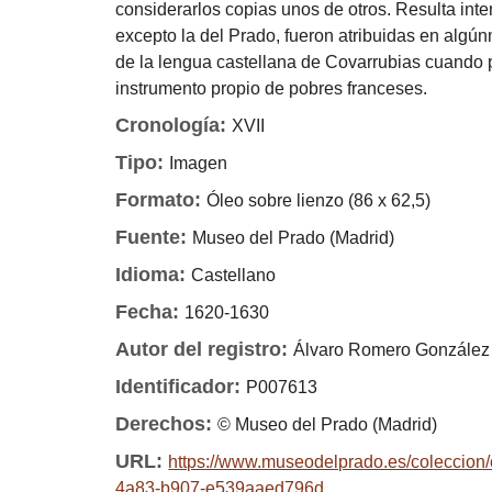
considerarlos copias unos de otros. Resulta in
excepto la del Prado, fueron atribuidas en algú
de la lengua castellana de Covarrubias cuando 
instrumento propio de pobres franceses.
Cronología:
XVII
Tipo:
Imagen
Formato:
Óleo sobre lienzo (86 x 62,5)
Fuente:
Museo del Prado (Madrid)
Idioma:
Castellano
Fecha:
1620-1630
Autor del registro:
Álvaro Romero González
Identificador:
P007613
Derechos:
© Museo del Prado (Madrid)
URL:
https://www.museodelprado.es/coleccion/
4a83-b907-e539aaed796d