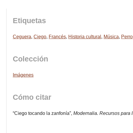
Etiquetas
Ceguera
,
Ciego
,
Francés
,
Historia cultural
,
Música
,
Perro
Colección
Imágenes
Cómo citar
“Ciego tocando la zanfonía”,
Modernalia. Recursos para 