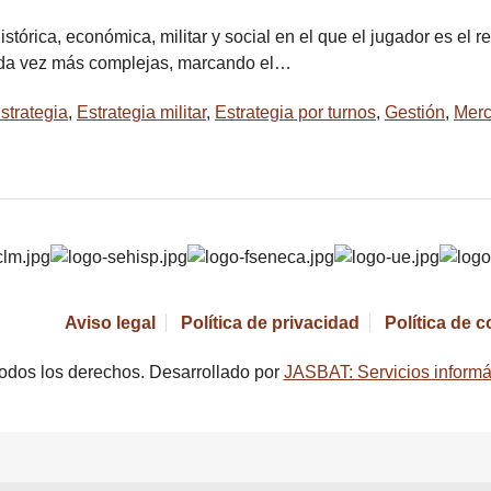
tórica, económica, militar y social en el que el jugador es el r
cada vez más complejas, marcando el…
strategia
,
Estrategia militar
,
Estrategia por turnos
,
Gestión
,
Merc
Aviso legal
Política de privacidad
Política de 
odos los derechos. Desarrollado por
JASBAT: Servicios informá