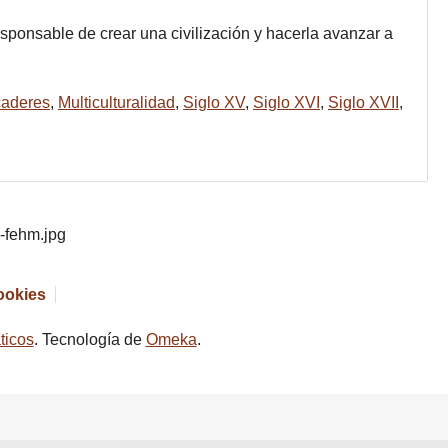
esponsable de crear una civilización y hacerla avanzar a
aderes
,
Multiculturalidad
,
Siglo XV
,
Siglo XVI
,
Siglo XVII
,
cookies
ticos
. Tecnología de
Omeka
.