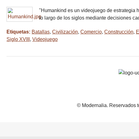
"Humankind es un videojuego de estrategia his
lo largo de los siglos mediante decisiones 
Etiquetas:
Batallas
,
Civilización
,
Comercio
,
Construcción
,
E
Siglo XVIII
,
Videojuego
© Modernalia. Reservados t