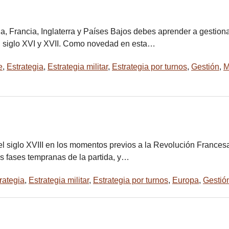
a, Francia, Inglaterra y Países Bajos debes aprender a gestion
l siglo XVI y XVII. Como novedad en esta…
e
,
Estrategia
,
Estrategia militar
,
Estrategia por turnos
,
Gestión
,
M
el siglo XVIII en los momentos previos a la Revolución Frances
as fases tempranas de la partida, y…
rategia
,
Estrategia militar
,
Estrategia por turnos
,
Europa
,
Gestió