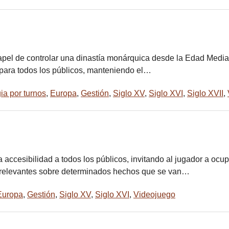
apel de controlar una dinastía monárquica desde la Edad Media
 para todos los públicos, manteniendo el…
ia por turnos
,
Europa
,
Gestión
,
Siglo XV
,
Siglo XVI
,
Siglo XVII
,
accesibilidad a todos los públicos, invitando al jugador a ocup
 relevantes sobre determinados hechos que se van…
Europa
,
Gestión
,
Siglo XV
,
Siglo XVI
,
Videojuego