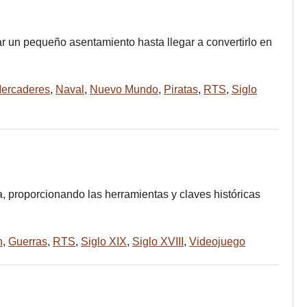
ar un pequeño asentamiento hasta llegar a convertirlo en
ercaderes
,
Naval
,
Nuevo Mundo
,
Piratas
,
RTS
,
Siglo
a, proporcionando las herramientas y claves históricas
n
,
Guerras
,
RTS
,
Siglo XIX
,
Siglo XVIII
,
Videojuego