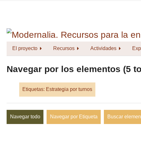
Saltar
al
contenido
principal
El proyecto
Recursos
Actividades
Exp
Navegar por los elementos (5 to
Etiquetas: Estrategia por turnos
Navegar todo
Navegar por Etiqueta
Buscar elemen