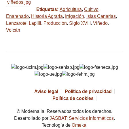
Etiquetas:
Agricultura
,
Cultivo
,
Enarenado
,
Historia Agraria
,
Irrigación
,
Islas Canarias
,
Lanzarote
,
Lapilli
,
Producción
,
Siglo XVIII
,
Viñedo
,
Volcán
Aviso legal
Política de privacidad
Política de cookies
© Modernalia. Reservados todos los derechos.
Desarrollado por
JASBAT: Servicios informáticos
.
Tecnología de
Omeka
.