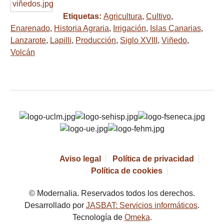
Etiquetas:
Agricultura
,
Cultivo
,
Enarenado
,
Historia Agraria
,
Irrigación
,
Islas Canarias
,
Lanzarote
,
Lapilli
,
Producción
,
Siglo XVIII
,
Viñedo
,
Volcán
Aviso legal
Política de privacidad
Política de cookies
© Modernalia. Reservados todos los derechos.
Desarrollado por
JASBAT: Servicios informáticos
.
Tecnología de
Omeka
.