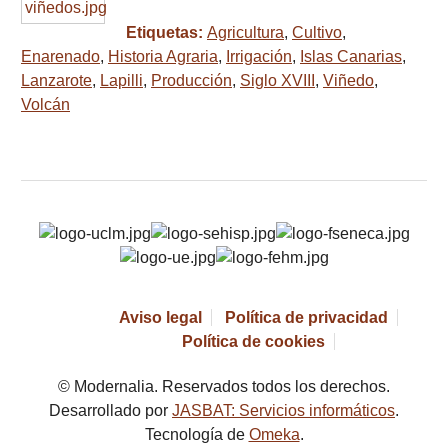
Etiquetas:
Agricultura
,
Cultivo
,
Enarenado
,
Historia Agraria
,
Irrigación
,
Islas Canarias
,
Lanzarote
,
Lapilli
,
Producción
,
Siglo XVIII
,
Viñedo
,
Volcán
Aviso legal
Política de privacidad
Política de cookies
© Modernalia. Reservados todos los derechos.
Desarrollado por
JASBAT: Servicios informáticos
.
Tecnología de
Omeka
.