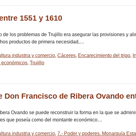
 entre 1551 y 1610
 de los problemas de Trujillo era asegurar las provisiones y al
uchos productos de primera necesidad,…
ltura industria y comercio
,
Cáceres
,
Encarecimiento del trigo
,
I
 económicos
,
Trujillo
e Don Francisco de Ribera Ovando ent
bera Ovando se puede reconstruir la forma en la que se admini
 bienes que poseía como del montante económico…
ltura industria y comercio
,
7.- Poder y poderes. Monarquía Esta