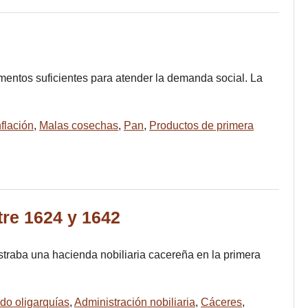
imentos suficientes para atender la demanda social. La
nflación
,
Malas cosechas
,
Pan
,
Productos de primera
re 1624 y 1642
straba una hacienda nobiliaria cacereña en la primera
do oligarquías
,
Administración nobiliaria
,
Cáceres
,