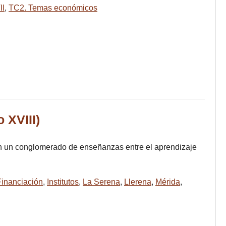
II
,
TC2. Temas económicos
 XVIII)
on un conglomerado de enseñanzas entre el aprendizaje
Financiación
,
Institutos
,
La Serena
,
Llerena
,
Mérida
,