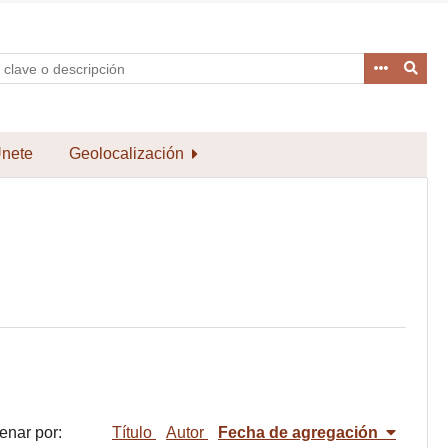
nete
Geolocalización
enar por:
Título
Autor
Fecha de agregación