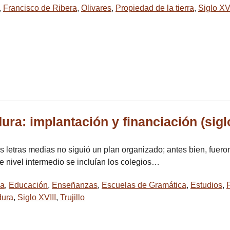
,
Francisco de Ribera
,
Olivares
,
Propiedad de la tierra
,
Siglo XV
a: implantación y financiación (siglo
 letras medias no siguió un plan organizado; antes bien, fuer
te nivel intermedio se incluían los colegios…
ia
,
Educación
,
Enseñanzas
,
Escuelas de Gramática
,
Estudios
,
dura
,
Siglo XVIII
,
Trujillo