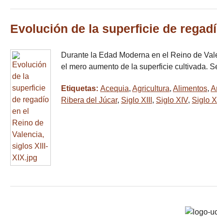
Evolución de la superficie de regadí
Durante la Edad Moderna en el Reino de Valen
el mero aumento de la superficie cultivada. 
Etiquetas:
Acequia
,
Agricultura
,
Alimentos
,
A
Ribera del Júcar
,
Siglo XIII
,
Siglo XIV
,
Siglo 