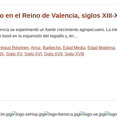
o en el Reino de Valencia, siglos XIII-
cia se experimentó un fuerte crecimiento agropecuario. La inte
Se basó en la expansión del regadío y, en…
ntiguo Régimen
,
Arroz
,
Barbecho
,
Edad Media
,
Edad Moderna
,
XIX
,
Siglo XV
,
Siglo XVI
,
Siglo XVII
,
Siglo XVIII