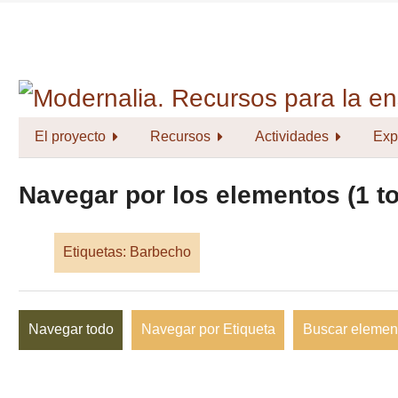
Saltar
al
contenido
principal
El proyecto
Recursos
Actividades
Exp
Navegar por los elementos (1 to
Etiquetas: Barbecho
Navegar todo
Navegar por Etiqueta
Buscar elemen