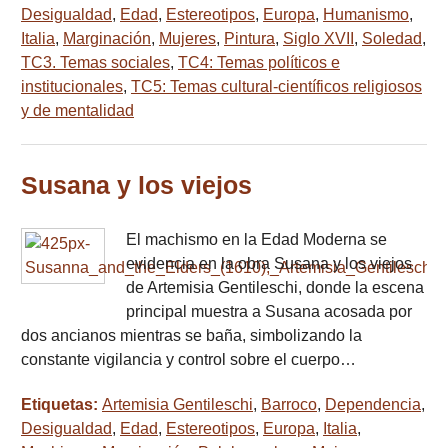
Desigualdad
,
Edad
,
Estereotipos
,
Europa
,
Humanismo
,
Italia
,
Marginación
,
Mujeres
,
Pintura
,
Siglo XVII
,
Soledad
,
TC3. Temas sociales
,
TC4: Temas políticos e
institucionales
,
TC5: Temas cultural-científicos religiosos
y de mentalidad
Susana y los viejos
El machismo en la Edad Moderna se
evidencia en la obra Susana y los viejos
de Artemisia Gentileschi, donde la escena
principal muestra a Susana acosada por
dos ancianos mientras se baña, simbolizando la
constante vigilancia y control sobre el cuerpo…
Etiquetas:
Artemisia Gentileschi
,
Barroco
,
Dependencia
,
Desigualdad
,
Edad
,
Estereotipos
,
Europa
,
Italia
,