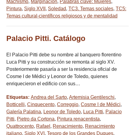
Machismo
,
Marginación
,
Palabras clave: Mujeres
,
Pintura
,
Siglo XVII
,
Soledad
,
TC3. Temas sociales
,
TC5:
Temas cultural-científicos religiosos y de mentalidad
Palacio Pitti. Catálogo
El Palacio Pitti debe su nombre al banquero florentino
Luca Pitti y su construcción se remonta al siglo XV.
Posteriormente pasaría a ser la residencia oficial de
Cosme I de Médici y Leonor de Toledo, quienes
enriquecieron el edificio con sus…
Etiquetas:
Andrea del Sarto
,
Artemisia Gentileschi
,
Botticelli
,
Cinquecento
,
Correggio
,
Cosme I de Médici
,
Galería Palatina
,
Leonor de Toledo
,
Luca Pitti
,
Palacio
Pitti
,
Pietro da Cortona
,
Pintura renacentista
,
Quattrocento
,
Rafael
,
Renacimiento
,
Renacimiento
italiano
,
Siglo XVI
,
Tesoro de los Grandes Duques
,