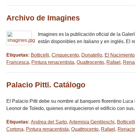
Archivo de Imagines
Imagines es la publicación oficial de la Gale
están disponibles en italiano y en inglés. E
Etiquetas:
Botticelli
,
Cinquecento
,
Donatello
,
El Nacimient
Francesca
,
Pintura renacentista
,
Quattrocento
,
Rafael
,
Rena
Palacio Pitti. Catálogo
El Palacio Pitti debe su nombre al banquero florentino Luca P
Leonor de Toledo, quienes enriquecieron el edificio con su
Etiquetas:
Andrea del Sarto
,
Artemisia Gentileschi
,
Botticell
Cortona
,
Pintura renacentista
,
Quattrocento
,
Rafael
,
Renacim