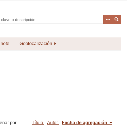
nete
Geolocalización
enar por:
Título
Autor
Fecha de agregación