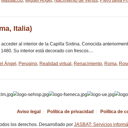
,
Massaccio
,
Miguel Ángel
,
Nacimiento de Venus
,
Piero della F
ma, Italia)
 acceder al interior de la Capilla Sixtina. Conocida anterior
y 1480. Su interior está decorado con frescos…
el Ángel
,
Perugino
,
Realidad virtual
,
Renacimiento
,
Roma
,
Rose
Aviso legal
Política de privacidad
Política de 
odos los derechos. Desarrollado por
JASBAT: Servicios informá