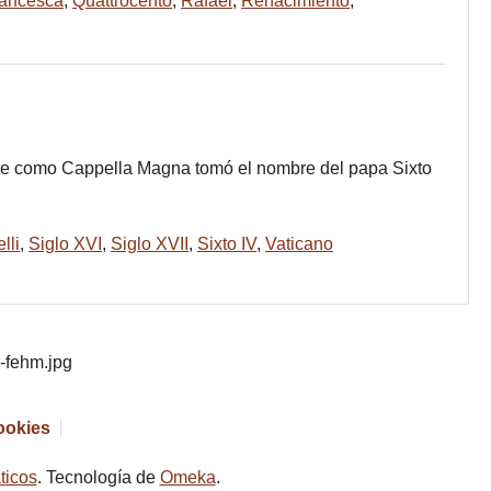
rancesca
,
Quattrocento
,
Rafael
,
Renacimiento
,
mente como Cappella Magna tomó el nombre del papa Sixto
lli
,
Siglo XVI
,
Siglo XVII
,
Sixto IV
,
Vaticano
cookies
ticos
. Tecnología de
Omeka
.