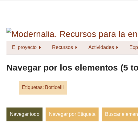
Saltar
al
contenido
principal
El proyecto
Recursos
Actividades
Exp
Navegar por los elementos (5 to
Etiquetas: Botticelli
Navegar todo
Navegar por Etiqueta
Buscar elemen