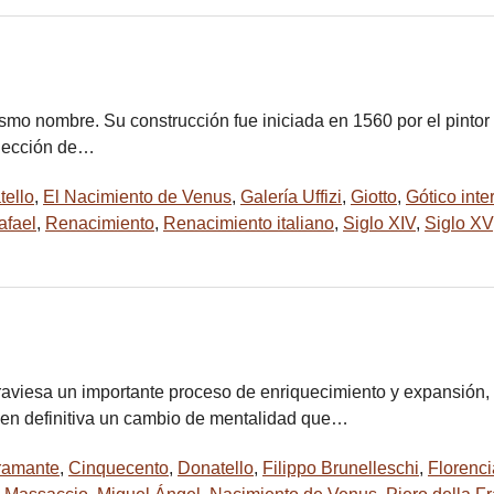
mismo nombre. Su construcción fue iniciada en 1560 por el pintor
olección de…
tello
,
El Nacimiento de Venus
,
Galería Uffizi
,
Giotto
,
Gótico inte
afael
,
Renacimiento
,
Renacimiento italiano
,
Siglo XIV
,
Siglo XV
atraviesa un importante proceso de enriquecimiento y expansión
e en definitiva un cambio de mentalidad que…
ramante
,
Cinquecento
,
Donatello
,
Filippo Brunelleschi
,
Florenci