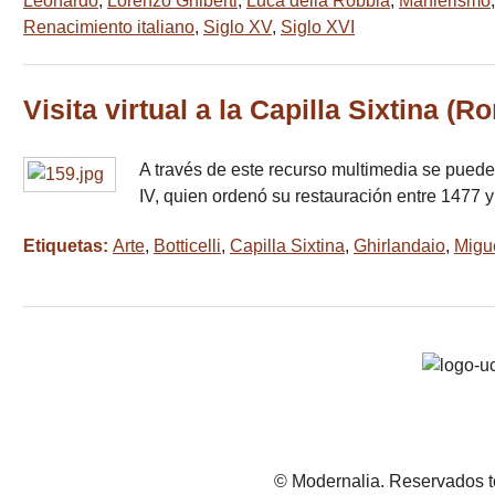
Leonardo
,
Lorenzo Ghiberti
,
Luca della Robbia
,
Manierismo
Renacimiento italiano
,
Siglo XV
,
Siglo XVI
Visita virtual a la Capilla Sixtina (Ro
A través de este recurso multimedia se puede
IV, quien ordenó su restauración entre 1477 
Etiquetas:
Arte
,
Botticelli
,
Capilla Sixtina
,
Ghirlandaio
,
Migu
© Modernalia. Reservados t