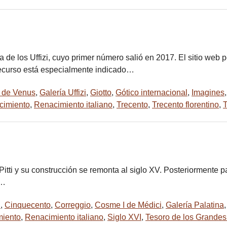
ría de los Uffizi, cuyo primer número salió en 2017. El sitio we
l recurso está especialmente indicado…
o de Venus
,
Galería Uffizi
,
Giotto
,
Gótico internacional
,
Imagines
cimiento
,
Renacimiento italiano
,
Trecento
,
Trecento florentino
,
T
itti y su construcción se remonta al siglo XV. Posteriormente pa
s…
i
,
Cinquecento
,
Correggio
,
Cosme I de Médici
,
Galería Palatina
iento
,
Renacimiento italiano
,
Siglo XVI
,
Tesoro de los Grande