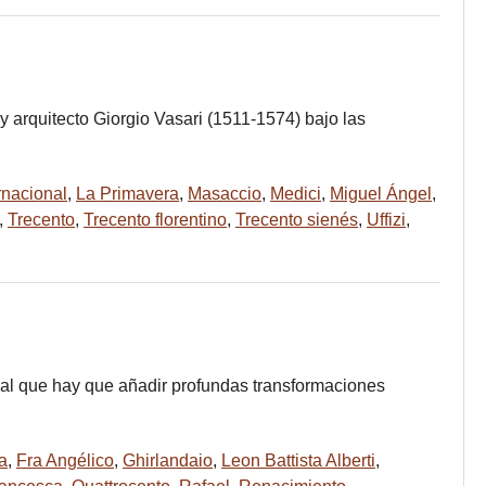
 y arquitecto Giorgio Vasari (1511-1574) bajo las
rnacional
,
La Primavera
,
Masaccio
,
Medici
,
Miguel Ángel
,
,
Trecento
,
Trecento florentino
,
Trecento sienés
,
Uffizi
,
, al que hay que añadir profundas transformaciones
a
,
Fra Angélico
,
Ghirlandaio
,
Leon Battista Alberti
,