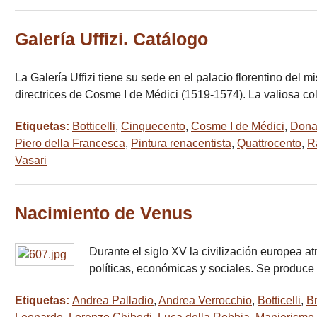
Galería Uffizi. Catálogo
La Galería Uffizi tiene su sede en el palacio florentino del 
directrices de Cosme I de Médici (1519-1574). La valiosa c
Etiquetas:
Botticelli
,
Cinquecento
,
Cosme I de Médici
,
Dona
Piero della Francesca
,
Pintura renacentista
,
Quattrocento
,
R
Vasari
Nacimiento de Venus
Durante el siglo XV la civilización europea 
políticas, económicas y sociales. Se produc
Etiquetas:
Andrea Palladio
,
Andrea Verrocchio
,
Botticelli
,
B