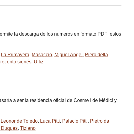
b permite la descarga de los números en formato PDF; estos
,
La Primavera
,
Masaccio
,
Miguel Ángel
,
Piero della
recento sienés
,
Uffizi
saría a ser la residencia oficial de Cosme I de Médici y
,
Leonor de Toledo
,
Luca Pitti
,
Palacio Pitti
,
Pietro da
s Duques
,
Tiziano