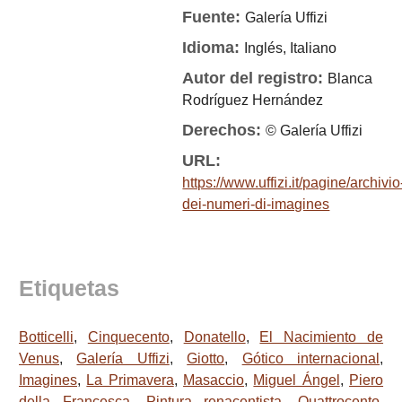
Fuente:
Galería Uffizi
Idioma:
Inglés, Italiano
Autor del registro:
Blanca
Rodríguez Hernández
Derechos:
© Galería Uffizi
URL:
https://www.uffizi.it/pagine/archivio
dei-numeri-di-imagines
Etiquetas
Botticelli
,
Cinquecento
,
Donatello
,
El Nacimiento de
Venus
,
Galería Uffizi
,
Giotto
,
Gótico internacional
,
Imagines
,
La Primavera
,
Masaccio
,
Miguel Ángel
,
Piero
della Francesca
,
Pintura renacentista
,
Quattrocento
,