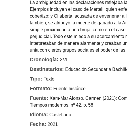
La ambigüedad en las declaraciones reflejaba la
Ejemplos incluyen el caso de Martell, quien enfe
cobertizo; y Gilaberta, acusada de envenenar a l
también, se atribuyó la muerte de ganado a la Ar
simple proximidad a una bruja, como en el caso 
perjudicial. Todo este miedo a su acercamiento 
interpretaban de manera alarmante y creaban un
unía con ciertos grupos sociales el poder de las
Cronología:
XVI
Destinatarios:
Educación Secundaria
Bachil
Tipo:
Texto
Formato:
Fuente histórico
Fuente:
Xam-Mar Alonso, Carmen (2021): Comun
Tiempos modernos, nº 42, p. 58
Idioma:
Castellano
Fecha:
2021