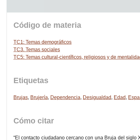
Código de materia
TC1: Temas demográficos
TC3. Temas sociales
TC5: Temas cultural-científicos, religiosos y de mentalid
Etiquetas
Brujas
,
Brujería
,
Dependencia
,
Desigualdad
,
Edad
,
Espa
Cómo citar
“El contacto ciudadano cercano con una Bruja del siglo 