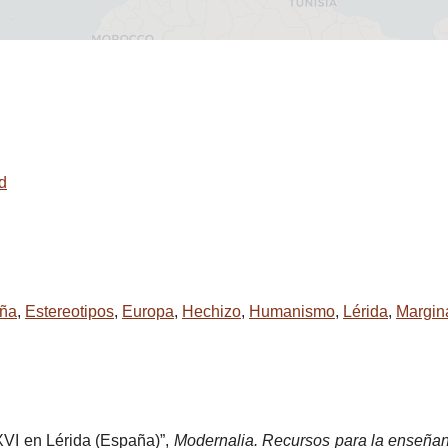
ad
ña
,
Estereotipos
,
Europa
,
Hechizo
,
Humanismo
,
Lérida
,
Margin
XVI en Lérida (España)”,
Modernalia. Recursos para la enseñan