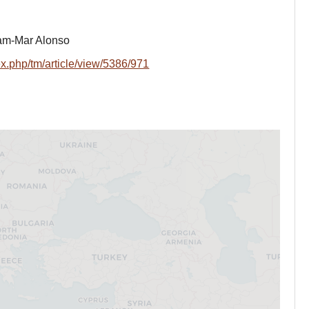
am-Mar Alonso
x.php/tm/article/view/5386/971