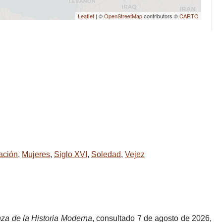
Leaflet
| ©
OpenStreetMap
contributors ©
CARTO
ación
,
Mujeres
,
Siglo XVI
,
Soledad
,
Vejez
za de la Historia Moderna
, consultado 7 de agosto de 2026,