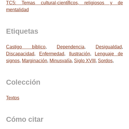
TC5: Temas cultural-científicos, religiosos y de
mentalidad
Etiquetas
Castigo bíblico
,
Dependencia
,
Desigualdad
,
Discapacidad
,
Enfermedad
,
Ilustración
,
Lenguaje de
signos
,
Marginación
,
Minusvalía
,
Siglo XVIII
,
Sordos
,
Colección
Textos
Cómo citar