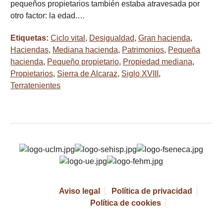
pequeños propietarios también estaba atravesada por
otro factor: la edad.…
Etiquetas:
Ciclo vital
,
Desigualdad
,
Gran hacienda
,
Haciendas
,
Mediana hacienda
,
Patrimonios
,
Pequeña
hacienda
,
Pequeño propietario
,
Propiedad mediana
,
Propietarios
,
Sierra de Alcaraz
,
Siglo XVIII
,
Terratenientes
Aviso legal
Política de privacidad
Política de cookies