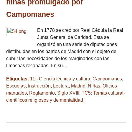
niñas promulgado por
Campomanes
En 1778 se creó por Real Cédula la Real
Junta General de Caridad. Esta se
organizó en una serie de diputaciones
distribuidas en los barrios de Madrid con el objeto de
cubrir las necesidades de los marginados con las
limosnas recabadas. En su…
Etiquetas:
11.- Ciencia técnica y cultura
,
Campomanes
,
Escuelas
,
Instrucción
,
Lectura
,
Madrid
,
Niñas
,
Oficios
manuales
,
Reglamento
,
Siglo XVIII
,
TC5: Temas cultural-
científicos religiosos y de mentalidad