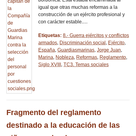
igual que otras muchas reformas a la
construcción de un ejército profesional y
con carácter estable.…
Etiquetas:
8.- Guerra ejércitos y conflictos
armados
,
Discriminación social
,
Ejército
,
España
,
Guardiasmarinas
,
Jorge Juan
,
Marina
,
Nobleza
,
Reformas
,
Reglamento
,
Siglo XVIII
,
TC3. Temas sociales
Fragmento del reglamento
destinado a la educación de las