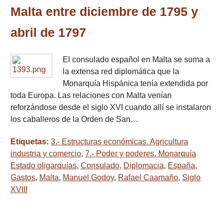
Malta entre diciembre de 1795 y
abril de 1797
El consulado español en Malta se suma a
la extensa red diplomática que la
Monarquía Hispánica tenía extendida por
toda Europa. Las relaciones con Malta venían
reforzándose desde el siglo XVI cuando allí se instalaron
los caballeros de la Orden de San…
Etiquetas:
3.- Estructuras económicas. Agricultura
industria y comercio
,
7.- Poder y poderes. Monarquía
Estado oligarquías
,
Consulado
,
Diplomacia
,
España
,
Gastos
,
Malta
,
Manuel Godoy
,
Rafael Caamaño
,
Siglo
XVIII