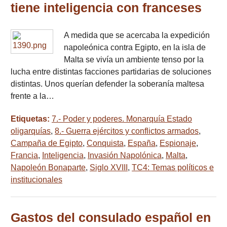
tiene inteligencia con franceses
A medida que se acercaba la expedición
napoleónica contra Egipto, en la isla de
Malta se vivía un ambiente tenso por la
lucha entre distintas facciones partidarias de soluciones
distintas. Unos querían defender la soberanía maltesa
frente a la…
Etiquetas:
7.- Poder y poderes. Monarquía Estado
oligarquías
,
8.- Guerra ejércitos y conflictos armados
,
Campaña de Egipto
,
Conquista
,
España
,
Espionaje
,
Francia
,
Inteligencia
,
Invasión Napolónica
,
Malta
,
Napoleón Bonaparte
,
Siglo XVIII
,
TC4: Temas políticos e
institucionales
Gastos del consulado español en