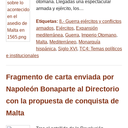
otomana. Llegadas una espectacular
armada y ejército, los…
Etiquetas:
8.- Guerra ejércitos y conflictos
armados
,
Ejércitos
,
Expansión
mediterránea
,
Guerra
,
Imperio Otomano
,
Malta
,
Mediterráneo
,
Monarquía
hispánica
,
Siglo XVI
,
TC4: Temas políticos
e institucionales
Fragmento de carta enviada por
Napoleón Bonaparte al Directorio
con la propuesta de conquista de
Malta