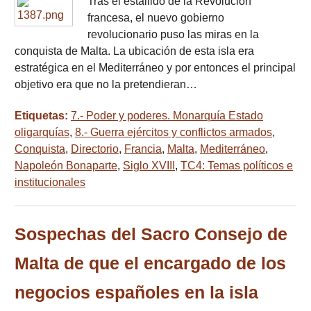
Tras el estallido de la Revolución
francesa, el nuevo gobierno
revolucionario puso las miras en la
conquista de Malta. La ubicación de esta isla era
estratégica en el Mediterráneo y por entonces el principal
objetivo era que no la pretendieran…
Etiquetas:
7.- Poder y poderes. Monarquía Estado
oligarquías
,
8.- Guerra ejércitos y conflictos armados
,
Conquista
,
Directorio
,
Francia
,
Malta
,
Mediterráneo
,
Napoleón Bonaparte
,
Siglo XVIII
,
TC4: Temas políticos e
institucionales
Sospechas del Sacro Consejo de
Malta de que el encargado de los
negocios españoles en la isla