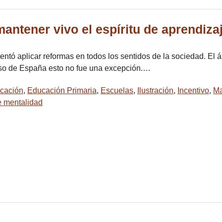
antener vivo el espíritu de aprendiza
tentó aplicar reformas en todos los sentidos de la sociedad. El
caso de España esto no fue una excepción.…
cación
,
Educación Primaria
,
Escuelas
,
Ilustración
,
Incentivo
,
Ma
de mentalidad