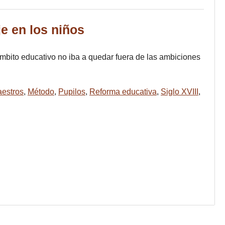
je en los niños
 ámbito educativo no iba a quedar fuera de las ambiciones
estros
,
Método
,
Pupilos
,
Reforma educativa
,
Siglo XVIII
,