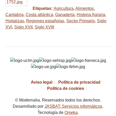
Etiquetas:
Agricultura
,
Alimentos
,
Cantabria
,
Costa atlántica
,
Ganadería
,
Historia Agraria
,
Hortalizas
,
Regiones españolas
,
Sector Primario
,
Siglo
XVI
,
Siglo XVII
,
Siglo XVIII
Aviso legal
Política de privacidad
Política de cookies
© Modernalia. Reservados todos los derechos.
Desarrollado por
JASBAT: Servicios informáticos
.
Tecnología de
Omeka
.