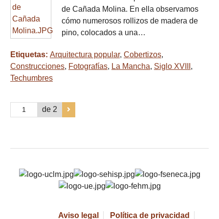
de Cañada Molina. En ella observamos
cómo numerosos rollizos de madera de
pino, colocados a una…
Etiquetas:
Arquitectura popular
,
Cobertizos
,
Construcciones
,
Fotografías
,
La Mancha
,
Siglo XVIII
,
Techumbres
de 2
Aviso legal
Política de privacidad