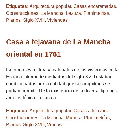
Etiquetas:
Arquitectura popular
,
Casas encaramadas
,
Construcciones
,
La Mancha
,
Lezuza
,
Planimetrías
,
Planos
,
Siglo XVIII
,
Viviendas
Casa a tejavana de La Mancha
oriental en 1761
La forma, estructura y materiales de las viviendas en la
España interior de mediados del siglo XVIII estaban
condicionados por la calidad que sus inquilinos se
podían permitir. De la existencia de la diversa tipología
arquitectónica, la casa a…
Etiquetas:
Arquitectura popular
,
Casas a tejavana
,
Construcciones
,
La Mancha
,
Munera
,
Planimetrías
,
Planos
,
Siglo XVIII
,
Viudas