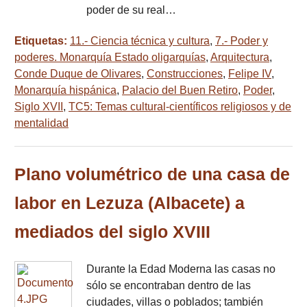
poder de su real…
Etiquetas:
11.- Ciencia técnica y cultura
,
7.- Poder y
poderes. Monarquía Estado oligarquías
,
Arquitectura
,
Conde Duque de Olivares
,
Construcciones
,
Felipe IV
,
Monarquía hispánica
,
Palacio del Buen Retiro
,
Poder
,
Siglo XVII
,
TC5: Temas cultural-científicos religiosos y de
mentalidad
Plano volumétrico de una casa de
labor en Lezuza (Albacete) a
mediados del siglo XVIII
Durante la Edad Moderna las casas no
sólo se encontraban dentro de las
ciudades, villas o poblados; también