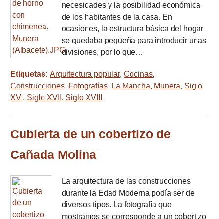
necesidades y la posibilidad económica
de los habitantes de la casa. En
ocasiones, la estructura básica del hogar
se quedaba pequeña para introducir unas
divisiones, por lo que…
Etiquetas:
Arquitectura popular
,
Cocinas
,
Construcciones
,
Fotografías
,
La Mancha
,
Munera
,
Siglo
XVI
,
Siglo XVII
,
Siglo XVIII
Cubierta de un cobertizo de
Cañada Molina
La arquitectura de las construcciones
durante la Edad Moderna podía ser de
diversos tipos. La fotografía que
mostramos se corresponde a un cobertizo