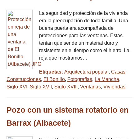
La seguridad y protección de la vivienda
era la preocupación de toda familia. Una
buena puerta era acompañada de
protecciones para las ventanas. Estas
tenían que ser de un material duro y
resistente en el tiempo como el hierro. La
reja que mostramos…
Etiquetas:
Arquitectura popular
,
Casas
,
Construcciones
,
El Bonillo
,
Fotografías
,
La Mancha
,
Siglo XVI
,
Siglo XVII
,
Siglo XVIII
,
Ventanas
,
Viviendas
Pozo con un sistema rotatorio en
Barrax (Albacete)