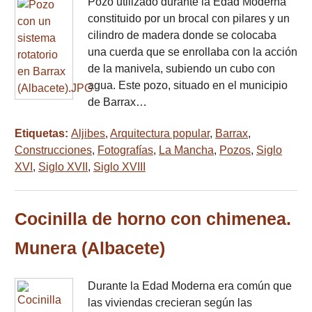
Pozo utilizado durante la Edad Moderna
constituido por un brocal con pilares y un
cilindro de madera donde se colocaba
una cuerda que se enrollaba con la acción
de la manivela, subiendo un cubo con
agua. Este pozo, situado en el municipio
de Barrax…
Etiquetas:
Aljibes
,
Arquitectura popular
,
Barrax
,
Construcciones
,
Fotografías
,
La Mancha
,
Pozos
,
Siglo
XVI
,
Siglo XVII
,
Siglo XVIII
Cocinilla de horno con chimenea.
Munera (Albacete)
Durante la Edad Moderna era común que
las viviendas crecieran según las