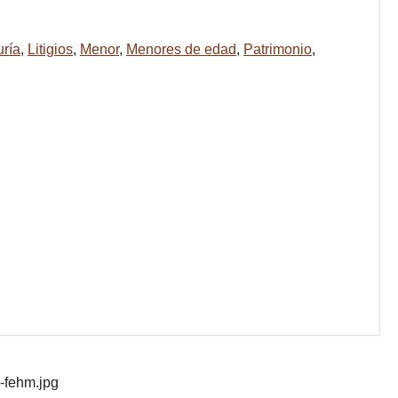
ría
,
Litigios
,
Menor
,
Menores de edad
,
Patrimonio
,