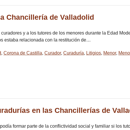
la Chancillería de Valladolid
s curadores y a los tutores de los menores durante la Edad Mo
ios estaba relacionada con la restitución de…
d
,
Corona de Castilla
,
Curador
,
Curaduría
,
Litigios
,
Menor
,
Meno
uradurías en las Chancillerías de Valla
odía formar parte de la conflictividad social y familiar si los 