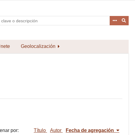
nete
Geolocalización
enar por:
Título
Autor
Fecha de agregación