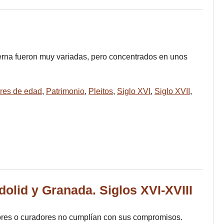
derna fueron muy variadas, pero concentrados en unos
res de edad
,
Patrimonio
,
Pleitos
,
Siglo XVI
,
Siglo XVII
,
dolid y Granada. Siglos XVI-XVIII
tutores o curadores no cumplían con sus compromisos.