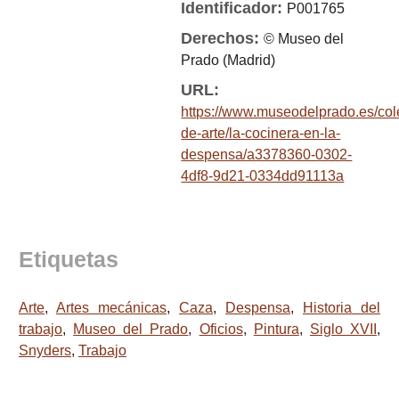
Identificador:
P001765
Derechos:
© Museo del
Prado (Madrid)
URL:
https://www.museodelprado.es/col
de-arte/la-cocinera-en-la-
despensa/a3378360-0302-
4df8-9d21-0334dd91113a
Etiquetas
Arte
,
Artes mecánicas
,
Caza
,
Despensa
,
Historia del
trabajo
,
Museo del Prado
,
Oficios
,
Pintura
,
Siglo XVII
,
Snyders
,
Trabajo