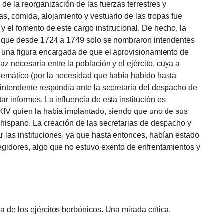
o de la reorganización de las fuerzas terrestres y
as, comida, alojamiento y vestuario de las tropas fue
 el fomento de este cargo institucional. De hecho, la
ello que desde 1724 a 1749 solo se nombraron intendentes
no una figura encargada de que el aprovisionamiento de
z necesaria entre la población y el ejército, cuya a
lemático (por la necesidad que había habido hasta
l intendente respondía ante la secretaria del despacho de
r informes. La influencia de esta institución es
XIV quien la había implantado, siendo que uno de sus
o hispano. La creación de las secretarias de despacho y
ar las instituciones, ya que hasta entonces, habían estado
egidores, algo que no estuvo exento de enfrentamientos y
 de los ejércitos borbónicos. Una mirada crítica.
.