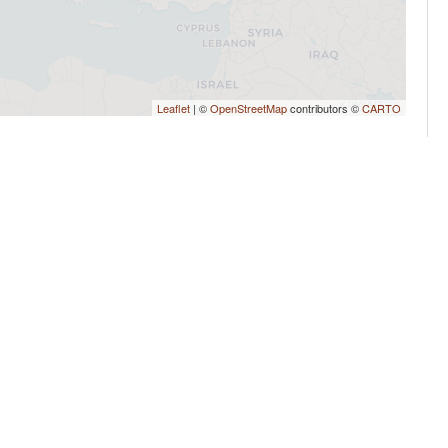
Leaflet
| ©
OpenStreetMap
contributors ©
CARTO