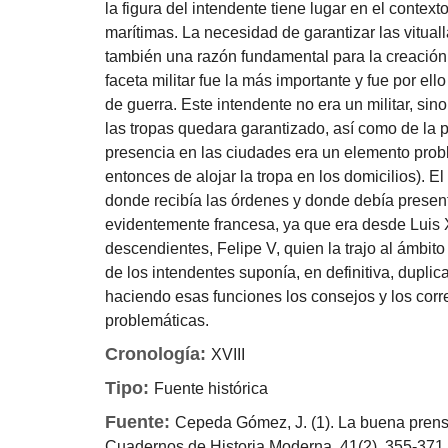
la figura del intendente tiene lugar en el context
marítimas. La necesidad de garantizar las vituall
también una razón fundamental para la creación y
faceta militar fue la más importante y fue por 
de guerra. Este intendente no era un militar, si
las tropas quedara garantizado, así como de la pa
presencia en las ciudades era un elemento prob
entonces de alojar la tropa en los domicilios). E
donde recibía las órdenes y donde debía presenta
evidentemente francesa, ya que era desde Luis 
descendientes, Felipe V, quien la trajo al ámbit
de los intendentes suponía, en definitiva, duplic
haciendo esas funciones los consejos y los corr
problemáticas.
Cronología:
XVIII
Tipo:
Fuente histórica
Fuente:
Cepeda Gómez, J. (1). La buena prensa
Cuadernos de Historia Moderna, 41(2), 355-371