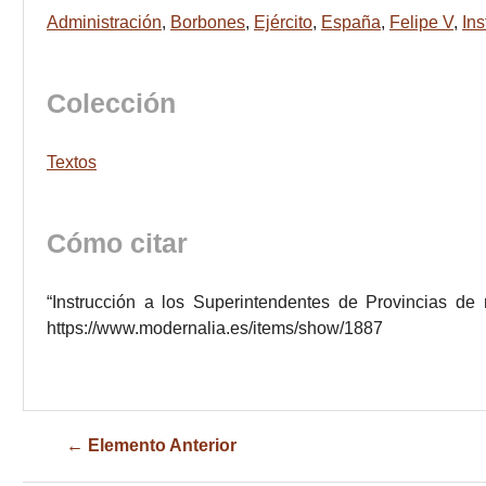
Administración
,
Borbones
,
Ejército
,
España
,
Felipe V
,
Ins
Colección
Textos
Cómo citar
“Instrucción a los Superintendentes de Provincias d
https://www.modernalia.es/items/show/1887
← Elemento Anterior