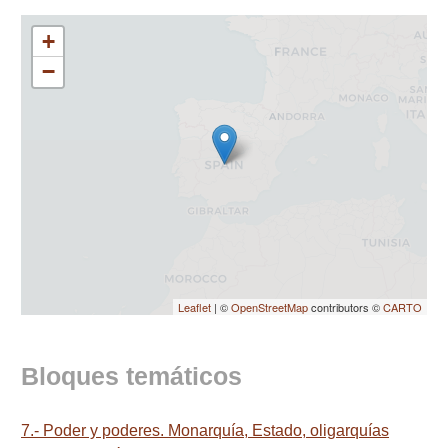
+
−
Leaflet
| ©
OpenStreetMap
contributors ©
CARTO
Bloques temáticos
7.- Poder y poderes. Monarquía, Estado, oligarquías