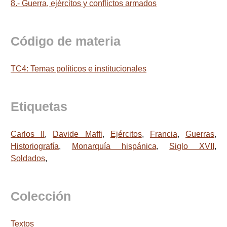
8.- Guerra, ejércitos y conflictos armados
Código de materia
TC4: Temas políticos e institucionales
Etiquetas
Carlos II
,
Davide Maffi
,
Ejércitos
,
Francia
,
Guerras
,
Historiografía
,
Monarquía hispánica
,
Siglo XVII
,
Soldados
,
Colección
Textos