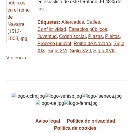
eclesiástica de este territorio. El 48% de
los…
Etiquetas:
Altercados
,
Calles
,
Conflictividad
,
Espacios públicos
,
Juventud
,
Orden social
,
Plazas
,
Pleitos
,
Proceso judicial
,
Reino de Navarra
,
Siglo
XIX
,
Siglo XVI
,
Siglo XVII
,
Siglo XVIII
,
Violencia
Aviso legal
Política de privacidad
Política de cookies