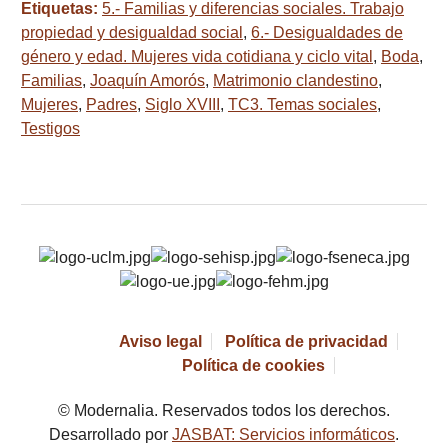
Etiquetas:
5.- Familias y diferencias sociales. Trabajo
propiedad y desigualdad social
,
6.- Desigualdades de
género y edad. Mujeres vida cotidiana y ciclo vital
,
Boda
,
Familias
,
Joaquín Amorós
,
Matrimonio clandestino
,
Mujeres
,
Padres
,
Siglo XVIII
,
TC3. Temas sociales
,
Testigos
Aviso legal
Política de privacidad
Política de cookies
© Modernalia. Reservados todos los derechos.
Desarrollado por
JASBAT: Servicios informáticos
.